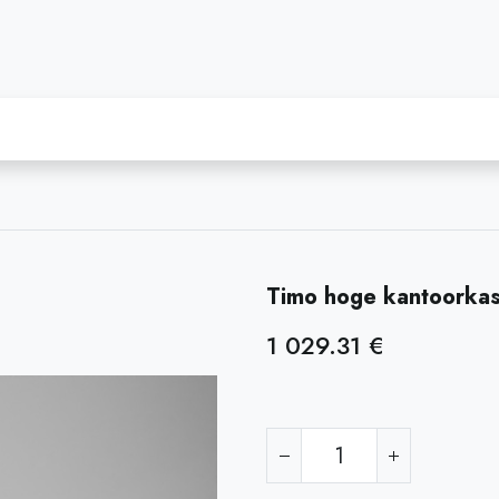
Mumo - zitmeubel
Webshop
Onze diensten
Timo hoge kantoorkas
1 029.31
€