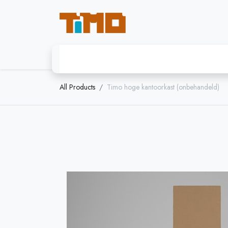
Startpagina
Timo - modulaire kast
All Products
Timo hoge kantoorkast (onbehandeld)