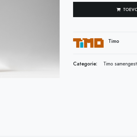
TOEVO
Timo
Categorie:
Timo samengest