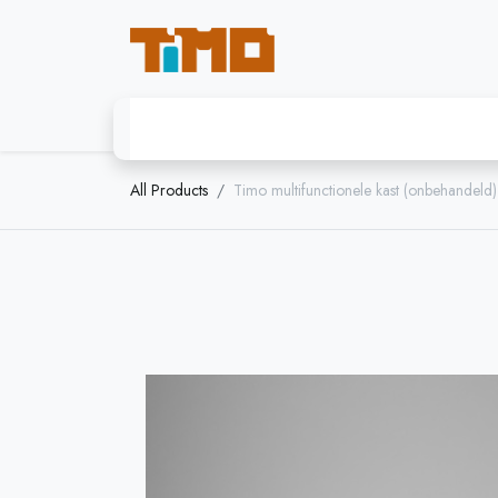
Startpagina
Timo - modulaire kast
All Products
Timo multifunctionele kast (onbehandeld)