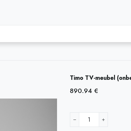
Mumo - zitmeubel
Webshop
Onze diensten
Timo TV-meubel (onb
890.94
€