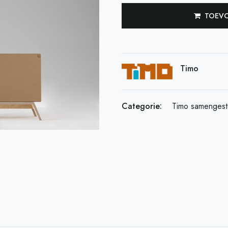
TOEVO
Timo
Categorie:
Timo samengest