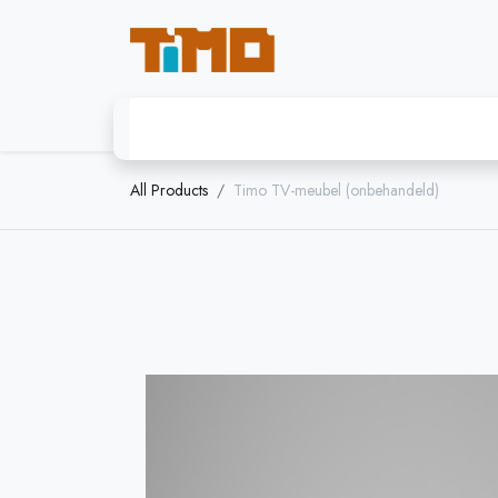
Startpagina
Timo - modulaire kast
All Products
Timo TV-meubel (onbehandeld)