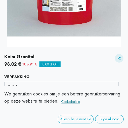
Keim Granital
98.02
€
108.91
€
10.00 % OFF
VERPAKKING
We gebruiken cookies om je een betere gebruikerservaring
op deze website te bieden.
Cookiebeleid
KLEUR
10.00 % OFF
Alleen het essentiële
Ik ga akkoord