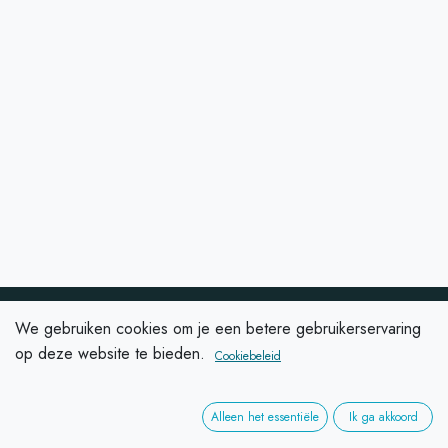
We gebruiken cookies om je een betere gebruikerservaring
Ontworpen
met
vakmanschap
op deze website te bieden.
Cookiebeleid
Tintelijn heeft jarenlange ervaring met schilder- en
Alleen het essentiële
Ik ga akkoord
renovatiewerken. Een groot aanbod aan materialen zorgt